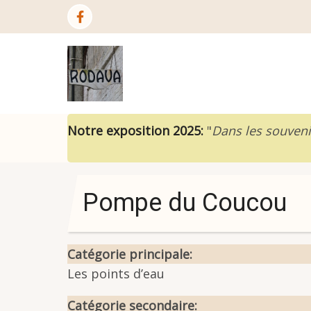
Aller
au
contenu
principal
Notre exposition 2025:
"
Dans les souveni
Pompe du Coucou
Catégorie principale
Les points d’eau
Catégorie secondaire