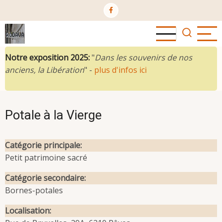
Aller
au
contenu
principal
Notre exposition 2025:
"
Dans les souvenirs de nos
anciens, la Libération
" -
plus d'infos ici
Potale à la Vierge
Catégorie principale
Petit patrimoine sacré
Catégorie secondaire
Bornes-potales
Localisation