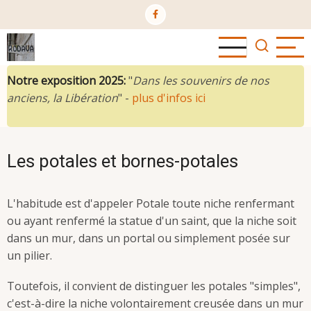
Aller
au
contenu
principal
Notre exposition 2025:
"
Dans les souvenirs de nos
anciens, la Libération
" -
plus d'infos ici
Les potales et bornes-potales
L'habitude est d'appeler Potale toute niche renfermant
ou ayant renfermé la statue d'un saint, que la niche soit
dans un mur, dans un portal ou simplement posée sur
un pilier.
Toutefois, il convient de distinguer les potales "simples",
c'est-à-dire la niche volontairement creusée dans un mur