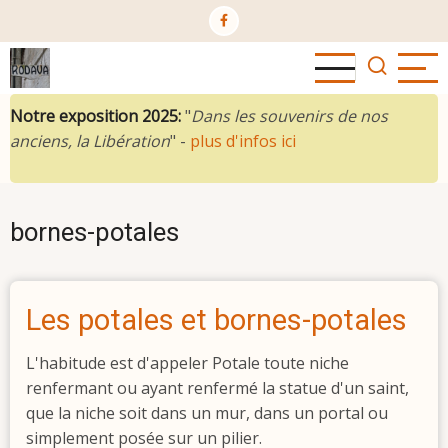
Aller
au
contenu
principal
Notre exposition 2025:
"
Dans les souvenirs de nos
anciens, la Libération
" -
plus d'infos ici
bornes-potales
Les potales et bornes-potales
L'habitude est d'appeler Potale toute niche
renfermant ou ayant renfermé la statue d'un saint,
que la niche soit dans un mur, dans un portal ou
simplement posée sur un pilier.