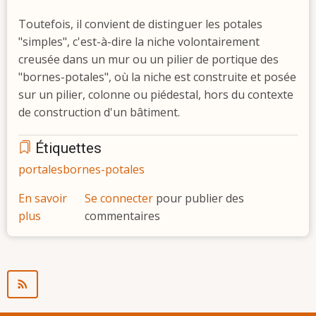
Toutefois, il convient de distinguer les potales
"simples", c'est-à-dire la niche volontairement
creusée dans un mur ou un pilier de portique des
"bornes-potales", où la niche est construite et posée
sur un pilier, colonne ou piédestal, hors du contexte
de construction d'un bâtiment.
Étiquettes
portales
bornes-potales
En savoir
Se connecter
pour publier des
plus
sur
commentaires
Les
potales
et
bornes-
potales